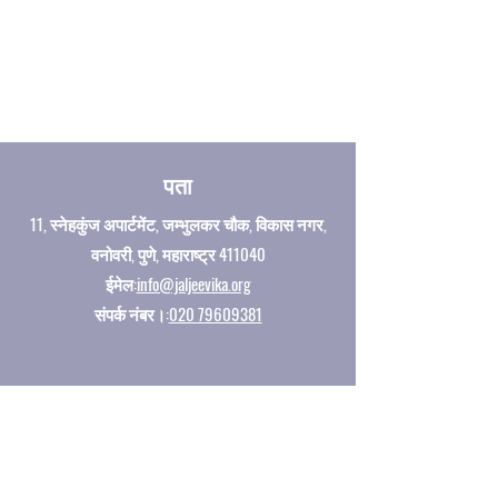
पता
11, स्नेहकुंज अपार्टमेंट, जम्भुलकर चौक, विकास नगर,
वनोवरी, पुणे, महाराष्ट्र 411040
ईमेल:
info@jaljeevika.org
संपर्क नंबर।:
020 79609381